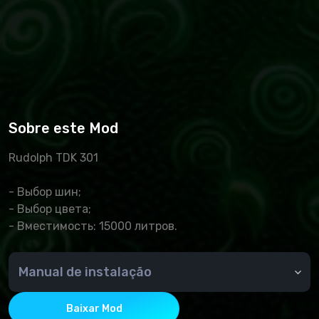
Sobre este Mod
Rudolph TDK 301
- Выбор шин;
- Выбор цвета;
- Вместимость: 15000 литров.
Manual de instalação
O arquivo baixado é copiado para a pasta
Documents/MyGames/FarmingSimulator2022/mods
Baixar Mod