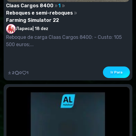
Claas Cargos 8400
1
Reboques e semi-reboques
Farming Simulator 22
Лариса
|
18 dez
Reboque de carga Claas Cargos 8400: - Custo: 105
500 euros;...
Ir Para
2
0
1