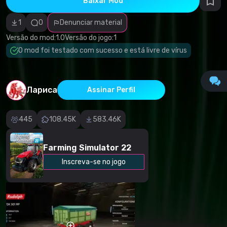
Baixar Mod
autorais
Categoria
incorreta
1
0
Denunciar material
Software
malicioso/vírus
Versão do mod:
1.0
Versão do jogo:
1
Conteúdo não
O mod foi testado com sucesso e está livre de vírus
funcional
Descrição
imprecisa
Outro
Лариса
Assinar Perfil
445
108.45K
583.46K
Farming Simulator 22
Inscreva-se no jogo