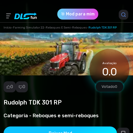
🎯 Mod para mim
Início
-
Farming Simulator 22
-
Reboques E Semi-Reboques
-
Rudolph TDK 301 RP
Versão do Jogo *
1 (b8750a479e4bee3cfa8d777005eef7d6.zip)
Avaliação
Download (205.89 Kb)
0.0
0
0
Votado
0
Rudolph TDK 301 RP
Denunciar
mod
Categoria -
Reboques e semi-reboques
Spam
Violação de
direitos