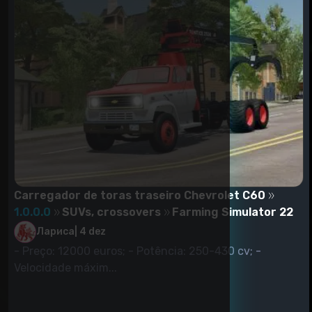
Carregador de toras traseiro Chevrolet C60
1.0.0.0
SUVs, crossovers
Farming Simulator 22
Лариса
|
4 dez
- Preço: 12000 euros; - Potência: 250-430 cv; -
Velocidade máxim...