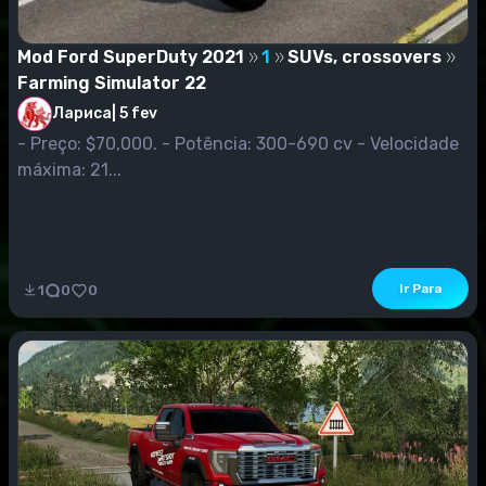
Mod Ford SuperDuty 2021
1
SUVs, crossovers
Farming Simulator 22
Лариса
|
5 fev
- Preço: $70,000. - Potência: 300-690 cv - Velocidade
máxima: 21...
Ir Para
1
0
0