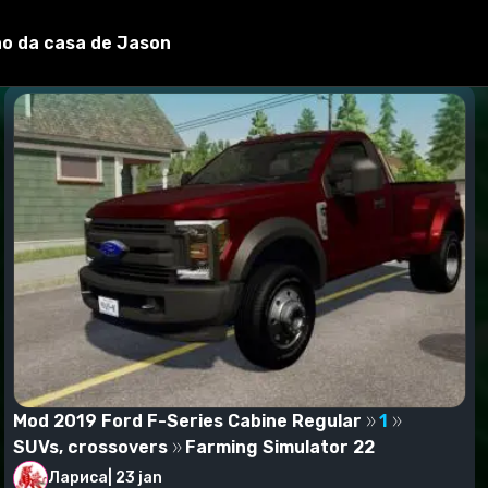
o já salvo. Você verá uma janela que mostra todos os
ão da casa de Jason
ações" (como era nas versões anteriores do jogo), mas
ão vá para a categoria "Colheitadeiras", procurando o
Mod 2019 Ford F-Series Cabine Regular
1
SUVs, crossovers
Farming Simulator 22
Лариса
|
23 jan