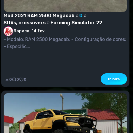
Mod 2021 RAM 2500 Megacab
0
SUVs, crossovers
Farming Simulator 22
Лариса
|
14 fev
- Modelo: RAM 2500 Megacab; - Configuração de cores;
- Especific...
Ir Para
0
0
0