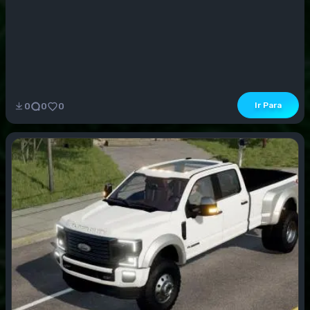
Ir Para
0
0
0