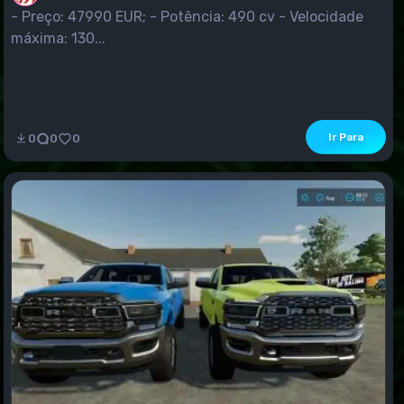
- Preço: 47990 EUR; - Potência: 490 cv - Velocidade
máxima: 130...
Ir Para
0
0
0