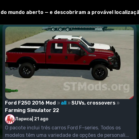
 carreira e criamos um novo jogo ou continuamos com o jog
er no jogo. Basta verificá-los.
o do mundo aberto — e descobriram a provável localizaç
, e estamos procurando nosso mod não na categoria "Modific
emplo, se você definiu o modo da ceifeira-debulhadora, ent
Ford F250 2016 Mod
all
SUVs, crossovers
Farming Simulator 22
Лариса
|
21 ago
O pacote inclui três carros Ford F-series. Todos os
modelos têm uma variedade de opções de personali...