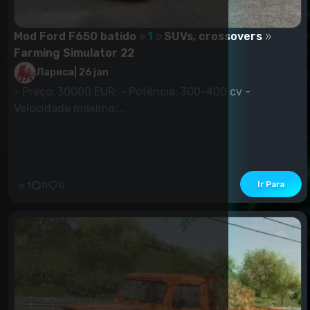
Mod Ford F650 batido
1
SUVs, crossovers
Farming Simulator 22
Лариса
|
26 jan
- Preço: 30000 EUR; - Potência: 300-400 cv -
Velocidade máxima:...
Ir Para
1
0
0