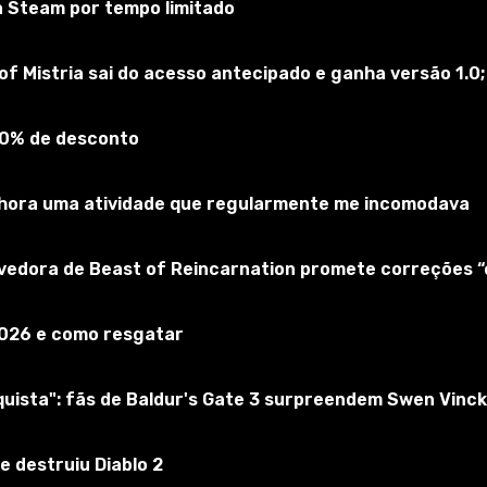
a Steam por tempo limitado
of Mistria sai do acesso antecipado e ganha versão 1.0;
90% de desconto
elhora uma atividade que regularmente me incomodava
lvedora de Beast of Reincarnation promete correções 
2026 e como resgatar
ista": fãs de Baldur's Gate 3 surpreendem Swen Vinck
e destruiu Diablo 2
s/MyGames/FarmingSimulator2022/mods