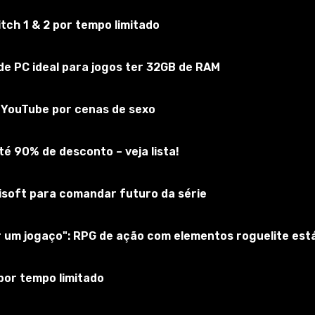
ch 1 & 2 por tempo limitado
ng Simulator 22
e PC ideal para jogos ter 32GB de RAM
nscreva-se no jogo
do YouTube por cenas de sexo
é 90% de desconto – veja lista!
bisoft para comandar futuro da série
ar um jogaço": RPG de ação com elementos roguelite es
por tempo limitado