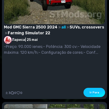
Mod GMC Sierra 2500 2024
all
SUVs, crossovers
Farming Simulator 22
Лариса
|
25 mai
-Preço: 90.000 ienes;- Potência: 300 cv;- Velocidade
máxima: 120 km/h;- Configuração de cores;- Conf...
Ir Para
3
0
0