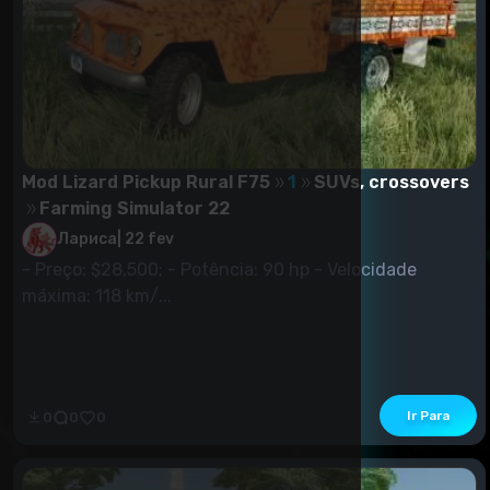
Mod Lizard Pickup Rural F75
1
SUVs, crossovers
Farming Simulator 22
Лариса
|
22 fev
- Preço: $28,500; - Potência: 90 hp - Velocidade
máxima: 118 km/...
Ir Para
0
0
0