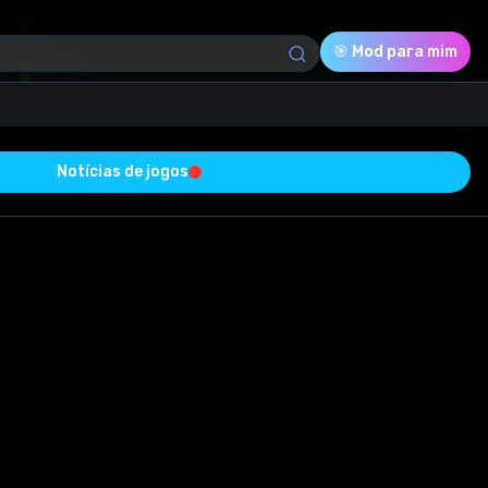
🎯 Mod para mim
Notícias de jogos
Download (177.40 Mb)
Avaliação
0.0
Votado
0
0
0
estado com sucesso e está livre de vírus