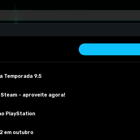
 a Temporada 9.5
 Steam – aproveite agora!
ao PlayStation
 material
Versão do mod:
1.0.0.3
Versão do jogo:
1.0.0.3
O mod foi t
 2 em outubro