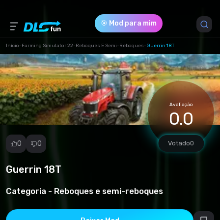
🎯 Mod para mim
Início
-
Farming Simulator 22
-
Reboques E Semi-Reboques
-
Guerrin 18T
Versão do Jogo *
1 (fe30f79c51139ef45cf2e8ecdf38066a.zip)
Avaliação
Download (7.27 Mb)
0.0
0
0
Votado
0
Guerrin 18T
Denunciar
mod
Categoria -
Reboques e semi-reboques
Spam
Violação de
direitos