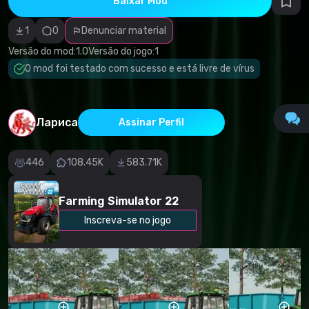
Baixar Mod
autorais
Categoria
incorreta
1
0
Denunciar material
Software
malicioso/vírus
Versão do mod:
1.0
Versão do jogo:
1
Conteúdo não
O mod foi testado com sucesso e está livre de vírus
funcional
Descrição
imprecisa
Outro
Лариса
Assinar Perfil
446
108.45K
583.71K
Farming Simulator 22
Inscreva-se no jogo