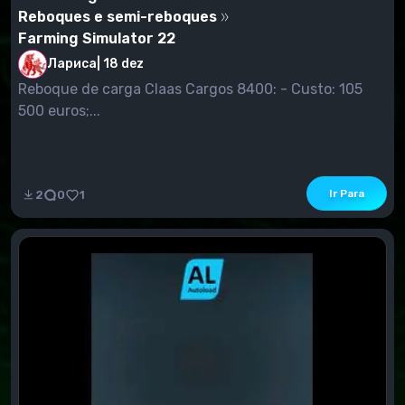
Reboques e semi-reboques
Farming Simulator 22
Лариса
|
18 dez
Reboque de carga Claas Cargos 8400: - Custo: 105
500 euros;...
Ir Para
2
0
1