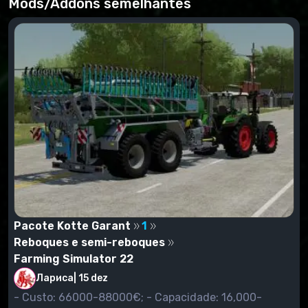
Mods/Addons semelhantes
continuamos com o jogo já salvo. Você verá uma
janela que mostra todos os modos configurados.
Destaque os mods que você deseja ver no jogo.
Basta verificá-los.
Comece o jogo. Entramos na loja pressionando a
tecla P, e estamos procurando nosso mod não na
categoria "Modificações" (como era nas versões
anteriores do jogo), mas na categoria a que um
determinado mod pertence. Por exemplo, se você
definiu o modo da ceifeira-debulhadora, então vá
para a categoria "Colheitadeiras", procurando o modo
instalado, e comprá-lo.
Pacote Kotte Garant
1
Reboques e semi-reboques
Farming Simulator 22
Лариса
|
15 dez
- Custo: 66000-88000€; - Capacidade: 16,000-