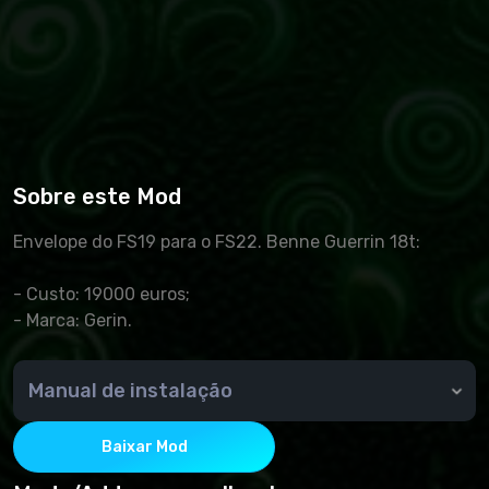
Sobre este Mod
Envelope do FS19 para o FS22. Benne Guerrin 18t:
- Custo: 19000 euros;
- Marca: Gerin.
Manual de instalação
O arquivo baixado é copiado para a pasta
Documents/MyGames/FarmingSimulator2022/mods
Baixar Mod
Lançamento do Farming Simulator 2022. Escolhemos
uma carreira e criamos um novo jogo ou