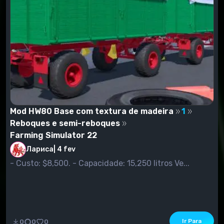
Mod HW80 Base com textura de madeira
1
Reboques e semi-reboques
Farming Simulator 22
Лариса
|
4 fev
- Custo: $8,500. - Capacidade: 15,250 litros Ve...
Ir Para
0
0
0