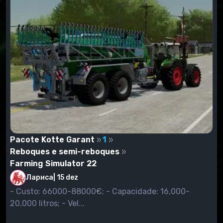
Destaque os mods que você deseja ver no jogo.
Basta verificá-los.
Comece o jogo. Entramos na loja pressionando a
tecla P, e estamos procurando nosso mod não na
categoria "Modificações" (como era nas versões
anteriores do jogo), mas na categoria a que um
determinado mod pertence. Por exemplo, se você
definiu o modo da ceifeira-debulhadora, então vá
para a categoria "Colheitadeiras", procurando o modo
instalado, e comprá-lo.
Pacote Kotte Garant
1
Reboques e semi-reboques
Farming Simulator 22
Лариса
|
15 dez
- Custo: 66000-88000€; - Capacidade: 16,000-
20,000 litros; - Vel...