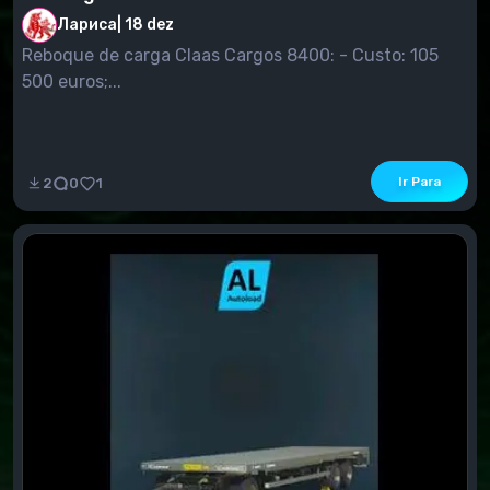
Лариса
|
18 dez
Reboque de carga Claas Cargos 8400: - Custo: 105
500 euros;...
Ir Para
2
0
1