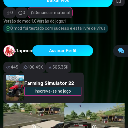
Baixar Mod
autorais
Categoria
incorreta
0
0
Denunciar material
Software
malicioso/vírus
Versão do mod:
1.0
Versão do jogo:
1
Conteúdo não
O mod foi testado com sucesso e está livre de vírus
funcional
Descrição
imprecisa
Outro
Лариса
Assinar Perfil
445
108.45K
583.35K
Farming Simulator 22
Inscreva-se no jogo