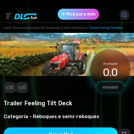
🎯 Mod para mim
Início
-
Farming Simulator 22
-
Reboques E Semi-Reboques
-
Trailer Feeling Tilt Deck
Versão do Jogo *
1 (cdb4a858461c30eb8875c186486b343a.zip)
Avaliação
Download (37.51 Mb)
0.0
0
0
Votado
0
Trailer Feeling Tilt Deck
Denunciar
mod
Categoria -
Reboques e semi-reboques
Spam
Violação de
direitos