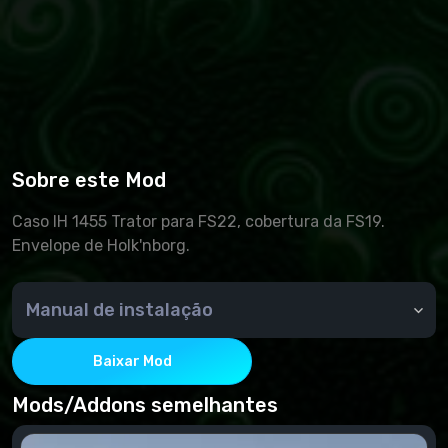
Sobre este Mod
Caso IH 1455 Trator para FS22, cobertura da FS19.
Envelope de Holk'nborg.
Manual de instalação
O arquivo baixado é copiado para a pasta
Documents/MyGames/FarmingSimulator2022/mods
Baixar Mod
Lançamento do Farming Simulator 2022. Escolhemos
uma carreira e criamos um novo jogo ou
Mods/Addons semelhantes
continuamos com o jogo já salvo. Você verá uma
janela que mostra todos os modos configurados.