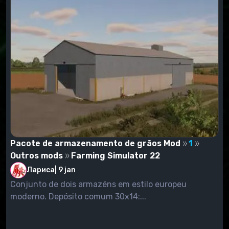
Destaque os mods que você deseja ver no jogo.
Basta verificá-los.
Comece o jogo. Entramos na loja pressionando a
tecla P, e estamos procurando nosso mod não na
categoria "Modificações" (como era nas versões
anteriores do jogo), mas na categoria a que um
determinado mod pertence. Por exemplo, se você
definiu o modo da ceifeira-debulhadora, então vá
para a categoria "Colheitadeiras", procurando o modo
instalado, e comprá-lo.
Pacote de armazenamento de grãos Mod
1
Outros mods
Farming Simulator 22
Лариса
|
9 jan
Conjunto de dois armazéns em estilo europeu
moderno. Depósito comum 30x14:...