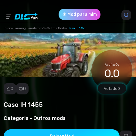
🎯 Mod para mim
Início
-
Farming Simulator 22
-
Outros Mods
-
Caso IH 1455
Versão do Jogo *
1 (014e032679b68fe13d8796b4b2768336.zip)
Avaliação
Download (13.80 Mb)
0.0
0
0
Votado
0
Caso IH 1455
Denunciar
mod
Categoria -
Outros mods
Spam
Violação de
direitos