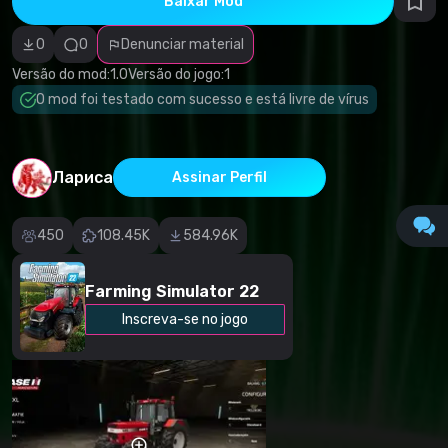
Baixar Mod
autorais
Categoria
incorreta
0
0
Denunciar material
Software
malicioso/vírus
Versão do mod:
1.0
Versão do jogo:
1
Conteúdo não
O mod foi testado com sucesso e está livre de vírus
funcional
Descrição
imprecisa
Outro
Лариса
Assinar Perfil
450
108.45K
584.96K
Farming Simulator 22
Inscreva-se no jogo