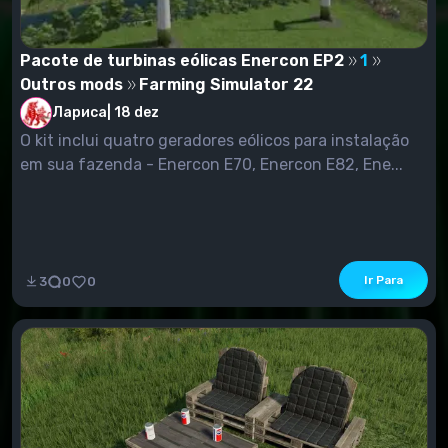
Pacote de turbinas eólicas Enercon EP2
1
Outros mods
Farming Simulator 22
Лариса
|
18 dez
O kit inclui quatro geradores eólicos para instalação
em sua fazenda - Enercon E70, Enercon E82, Ene...
Ir Para
3
0
0