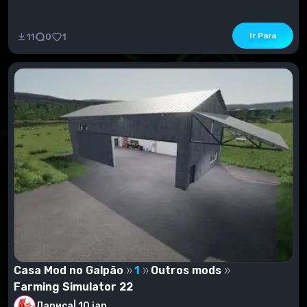
Ir Para
11
0
1
Casa Mod no Galpão
1
Outros mods
Farming Simulator 22
Лариса
|
10 jan