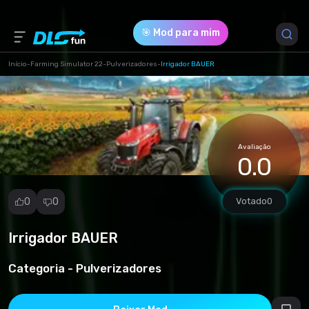
🎯 Mod para mim
Início
-
Farming Simulator 22
-
Pulverizadores
-
Irrigador BAUER
Versão do Jogo *
1 (191e67189773582c252de1eec6099ffa.zip)
Avaliação
Download (8.17 Mb)
0.0
0
0
Votado
0
Irrigador BAUER
Denunciar
mod
Categoria -
Pulverizadores
Spam
Violação de
direitos