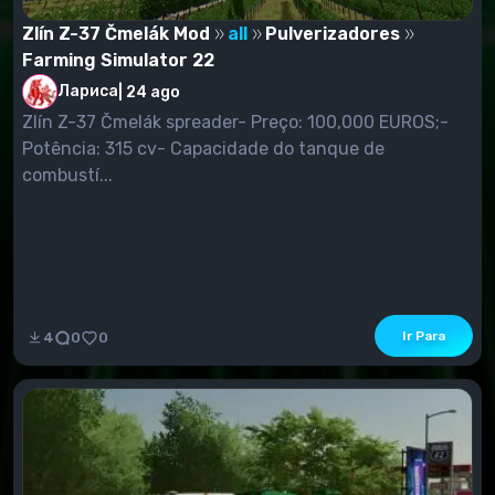
Zlín Z-37 Čmelák Mod
all
Pulverizadores
Farming Simulator 22
Лариса
|
24 ago
Zlín Z-37 Čmelák spreader- Preço: 100,000 EUROS;-
Potência: 315 cv- Capacidade do tanque de
combustí...
Ir Para
4
0
0