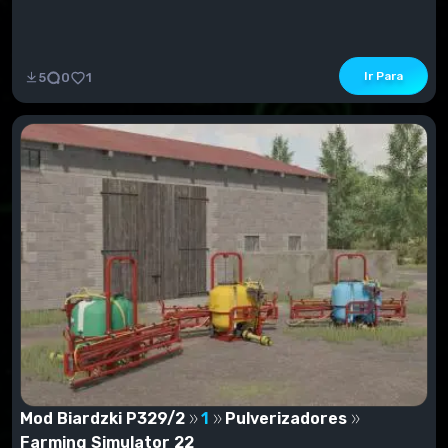
Ir Para
5
0
1
Mod Biardzki P329/2
1
Pulverizadores
Farming Simulator 22