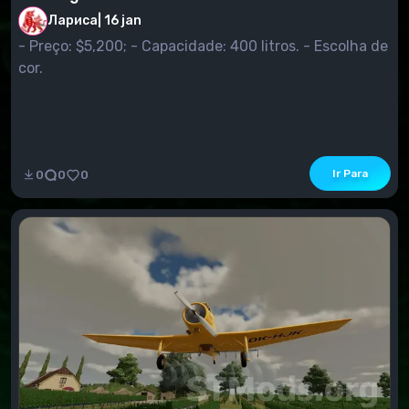
Лариса
|
16 jan
- Preço: $5,200; - Capacidade: 400 litros. - Escolha de
cor.
Ir Para
0
0
0