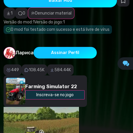
Baixar Mod
autorais
Categoria
incorreta
1
0
Denunciar material
Software
malicioso/vírus
Versão do mod:
1
Versão do jogo:
1
Conteúdo não
O mod foi testado com sucesso e está livre de vírus
funcional
Descrição
imprecisa
Outro
Лариса
Assinar Perfil
449
108.45K
584.44K
Farming Simulator 22
Inscreva-se no jogo