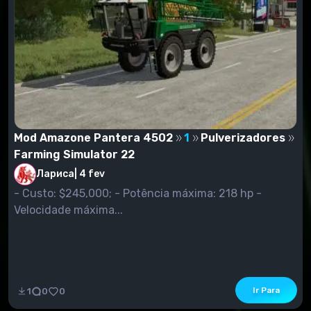
Mod Amazone Pantera 4502
1
Pulverizadores
Farming Simulator 22
Лариса
|
4 fev
- Custo: $245,000; - Potência máxima: 218 hp -
Velocidade máxima...
Ir Para
1
0
0