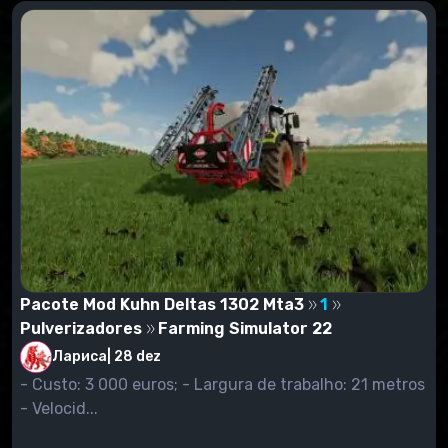
janela que mostra todos os modos configurados.
Destaque os mods que você deseja ver no jogo.
Basta verificá-los.
Comece o jogo. Entramos na loja pressionando a
tecla P, e estamos procurando nosso mod não na
categoria "Modificações" (como era nas versões
anteriores do jogo), mas na categoria a que um
determinado mod pertence. Por exemplo, se você
definiu o modo da ceifeira-debulhadora, então vá
para a categoria "Colheitadeiras", procurando o modo
instalado, e comprá-lo.
Pacote Mod Kuhn Deltas 1302 Mta3
1
Pulverizadores
Farming Simulator 22
Лариса
|
28 dez
- Custo: 3 000 euros; - Largura de trabalho: 21 metros
- Velocid...