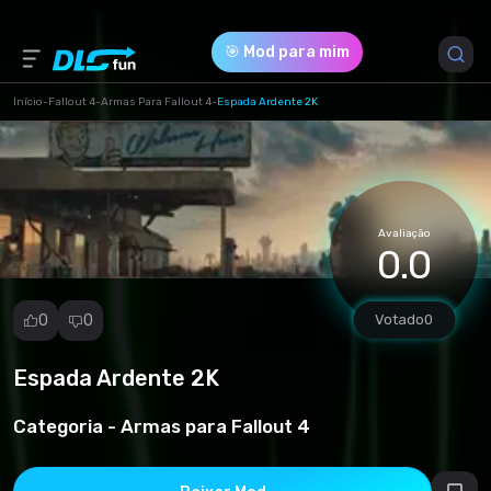
🎯 Mod para mim
Início
-
Fallout 4
-
Armas Para Fallout 4
-
Espada Ardente 2K
Versão do Jogo *
0 (3f5dc2fca5ab1b57353ae4ef5848cdd3.rar)
Avaliação
Download (11.45 Mb)
0.0
0
0
Votado
0
Espada Ardente 2K
Denunciar
mod
Categoria -
Armas para Fallout 4
Spam
Violação de
direitos