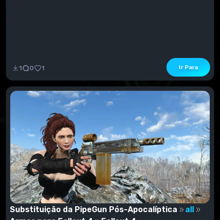
seleção verde. Se o mod tiver um arquivo ESM ou
ESP, verificamos se a marca de seleção está na aba
"Plug-ins" no Nexus Mod Manager.
Ir Para
1
0
1
Substituição da PipeGun Pós-Apocalíptica
all