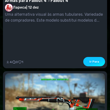
Armas para Fallout 4
Fallout 4
Лариса
|
12 dez
Uma alternativa visual às armas tubulares. Variedade
de compradores. Este modelo substitui modelos d...
Ir Para
4
0
1