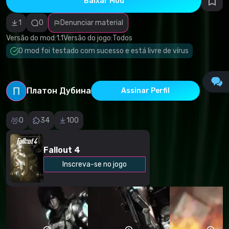
Baixar Mod
autorais
Categoria
incorreta
1
0
Denunciar material
Software
malicioso/vírus
Versão do mod:
1.1
Versão do jogo:
Todos
Conteúdo não
O mod foi testado com sucesso e está livre de vírus
funcional
Descrição
imprecisa
Outro
Платон Дубина
Assinar Perfil
0
34
100
Fallout 4
Inscreva-se no jogo