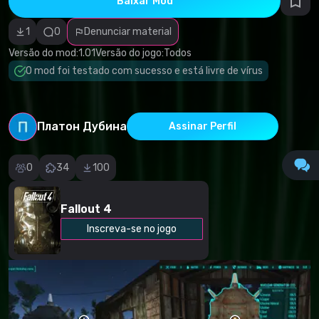
Baixar Mod
autorais
Categoria
incorreta
1
0
Denunciar material
Software
malicioso/vírus
Versão do mod:
1.01
Versão do jogo:
Todos
Conteúdo não
O mod foi testado com sucesso e está livre de vírus
funcional
Descrição
imprecisa
Outro
Платон Дубина
Assinar Perfil
0
34
100
Fallout 4
Inscreva-se no jogo