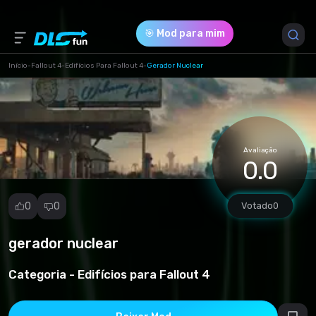
🎯 Mod para mim
Início
-
Fallout 4
-
Edifícios Para Fallout 4
-
Gerador Nuclear
Versão do Jogo *
0 (0232673e243002edacdf64c9232f035d.rar)
Avaliação
Download (145.43 Kb)
0.0
0
0
Votado
0
gerador nuclear
Denunciar
mod
Categoria -
Edifícios para Fallout 4
Spam
Violação de
direitos