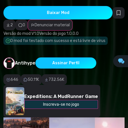
direitos
autorais
Categoria
Baixar Mod
incorreta
Software
2
0
Denunciar material
malicioso/vírus
Conteúdo não
Versão do mod:
V1.0
Versão do jogo:
1.0.0.0
funcional
Descrição
O mod foi testado com sucesso e está livre de vírus
imprecisa
Outro
Antihype
Assinar Perfil
646
50.11K
732.56K
Expeditions: A MudRunner Game
Inscreva-se no jogo