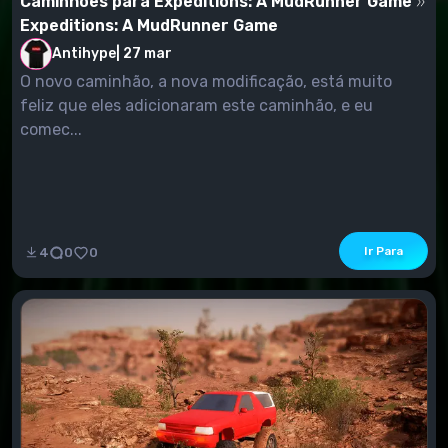
Caminhões para Expeditions: A MudRunner Game
Expeditions: A MudRunner Game
Antihype
|
27 mar
O novo caminhão, a nova modificação, está muito
feliz que eles adicionaram este caminhão, e eu
comec...
Ir Para
4
0
0