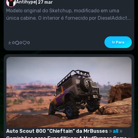
Antihype
|
27 mar
Modelo original do Sketchup, modificado em uma
única cabine. O interior é fornecido por DieselAddict...
Ir Para
0
0
0
Auto Scout 800 "Chieftain" da MrBusses
all