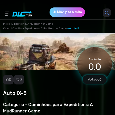
🎯 Mod para mim
Início
-
Expeditions: A MudRunner Game
-
Caminhões Para Expeditions: A MudRunner Game
-
Auto IX-5
Versão do Jogo *
1.0.0.0 (ix_5_pc-ej5m.zip)
Download (80.04 Mb)
Avaliação
0.0
0
0
Votado
0
Auto iX-5
Denunciar
mod
Categoria -
Caminhões para Expeditions: A
Spam
MudRunner Game
Violação de