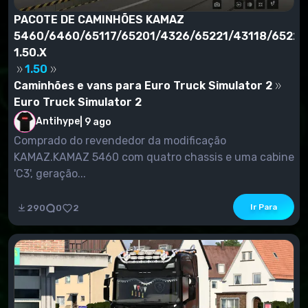
PACOTE DE CAMINHÕES KAMAZ
5460/6460/65117/65201/4326/65221/43118/65228
1.50.X
1.50
Caminhões e vans para Euro Truck Simulator 2
Euro Truck Simulator 2
Antihype
|
9 ago
Comprado do revendedor da modificação
KAMAZ.KAMAZ 5460 com quatro chassis e uma cabine
'C3', geração...
Ir Para
290
0
2