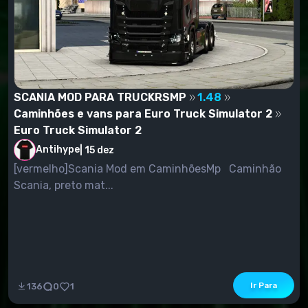
SCANIA MOD PARA TRUCKRSMP
1.48
Caminhões e vans para Euro Truck Simulator 2
Euro Truck Simulator 2
Antihype
|
15 dez
[vermelho]Scania Mod em CaminhõesMp Caminhão
Scania, preto mat...
Ir Para
136
0
1