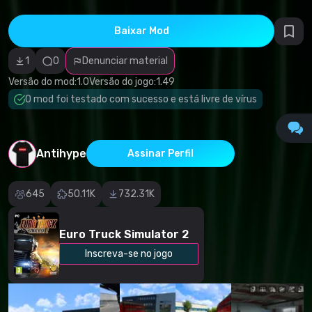
direitos
autorais
Categoria
Baixar Mod
incorreta
Software
1
0
Denunciar material
malicioso/vírus
Conteúdo não
Versão do mod:
1.0
Versão do jogo:
1.49
funcional
Descrição
O mod foi testado com sucesso e está livre de vírus
imprecisa
Outro
Antihype
Assinar Perfil
645
50.11K
732.31K
Euro Truck Simulator 2
Inscreva-se no jogo