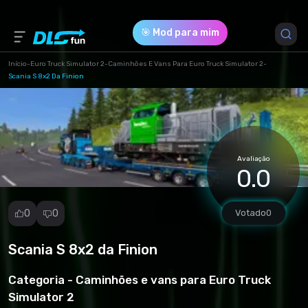
🎯 Mod para mim
Início
-
Euro Truck Simulator 2
-
Caminhões E Vans Para Euro Truck Simulator 2
-
Scania S 8x2 Da Finion
Versão do Jogo *
1.49 (75bcdc729ea412d987d47bde2863beff.7z)
Download (417.10 Mb)
Avaliação
0.0
0
0
Votado
0
Scania S 8x2 da Finion
Denunciar
mod
Categoria -
Caminhões e vans para Euro Truck
Spam
Simulator 2
Violação de