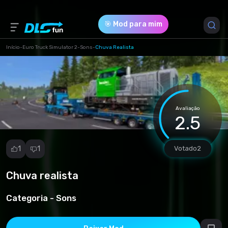
🎯 Mod para mim
Início
-
Euro Truck Simulator 2
-
Sons
-
Chuva Realista
Versão do Jogo *
1.49 (52423030b1c7b70f4aadd87a5bbf3413.scs)
Avaliação
Download (7.64 Mb)
2.5
1
1
Votado
2
Chuva realista
Denunciar
mod
Categoria -
Sons
Spam
Violação de
direitos