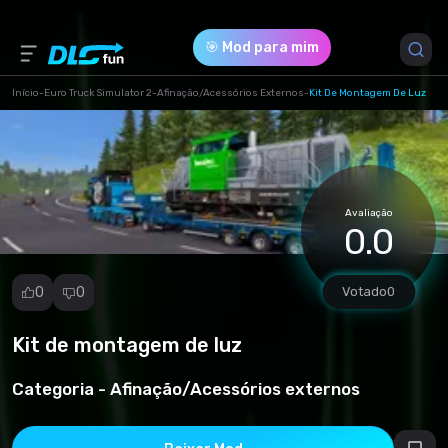
🎯 Mod para mim
Início
-
Euro Truck Simulator 2
-
Afinação/Acessórios Externos
-
Kit De Montagem De Luz
Versão do Jogo *
1.49 (8f085fc385484c3e4cb8c51e4b69d127.scs)
Avaliação
Download (2.44 Mb)
0.0
0
0
Votado
0
Kit de montagem de luz
Denunciar
mod
Categoria -
Afinação/Acessórios externos
Spam
Violação de
direitos