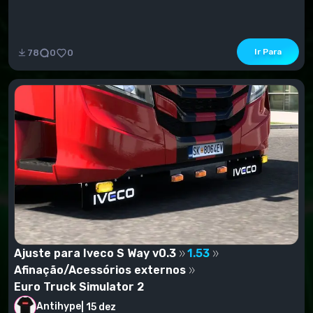
Ir Para
78
0
0
Ajuste para Iveco S Way v0.3
1.53
Afinação/Acessórios externos
Euro Truck Simulator 2
Antihype
|
15 dez