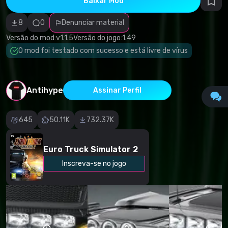
Baixar Mod
autorais
Categoria
incorreta
8
0
Denunciar material
Software
malicioso/vírus
Versão do mod:
v1.1.5
Versão do jogo:
1.49
Conteúdo não
O mod foi testado com sucesso e está livre de vírus
funcional
Descrição
imprecisa
Outro
Antihype
Assinar Perfil
645
50.11K
732.37K
Euro Truck Simulator 2
Inscreva-se no jogo