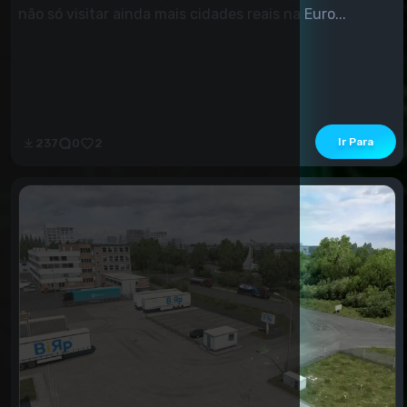
não só visitar ainda mais cidades reais na Euro...
Ir Para
237
0
2