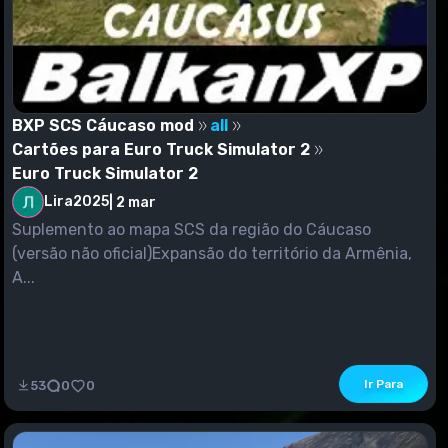
BXP SCS Cáucaso mod
all
Cartões para Euro Truck Simulator 2
Euro Truck Simulator 2
Lira2025
|
2 mar
Suplemento ao mapa SCS da região do Cáucaso
(versão não oficial)Expansão do território da Armênia,
A...
Ir Para
53
0
0