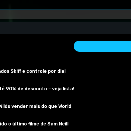
os Skiff e controle por dial
é 90% de desconto – veja lista!
ilds vender mais do que World
 material
Versão do mod:
1.10
Versão do jogo:
1.49
O mod foi testad
do o último filme de Sam Neill