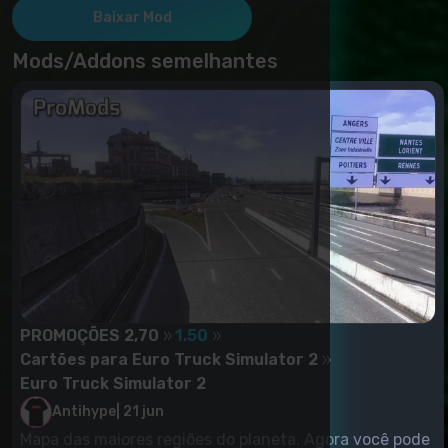
Baixar Mod
Mods/Addons semelhantes
PROMOÇÕES 2,70
1.50
Cartões para Euro Truck Simulator 2
Euro Truck Simulator 2
Antihype
|
21 jun
Mapa das maiores regiões do planeta. Agora você pode