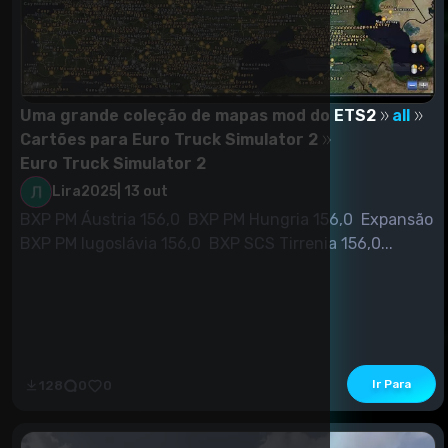
Uma grande coleção de mapas mod do ETS2
all
Cartões para Euro Truck Simulator 2
Euro Truck Simulator 2
Lira2025
|
13 out
BXP PM Áustria 156,0 BXP PM Hungria 156,0 Expansão
BXP PM Iugoslávia 156,0 BXP SCS Tirrenia 156,0...
Ir Para
128
0
0