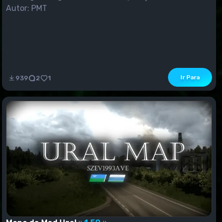
Autor: PMT
Ir Para
939
2
1