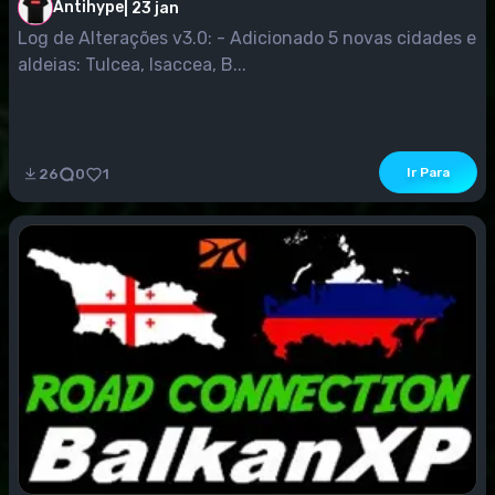
Antihype
|
23 jan
Log de Alterações v3.0: - Adicionado 5 novas cidades e
aldeias: Tulcea, Isaccea, B...
Ir Para
26
0
1