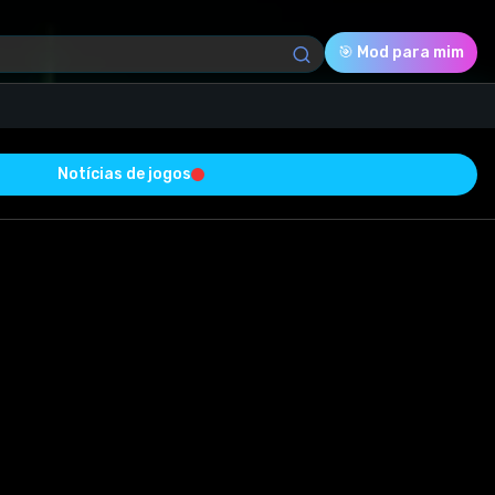
🎯 Mod para mim
Notícias de jogos
Download (43.15 Mb)
Avaliação
0.0
Votado
0
0
0
o com sucesso e está livre de vírus