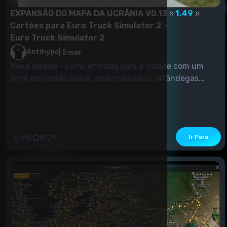
EXPANSÃO DO MAPA DA UCRÂNIA V0.13
1.49
Cartões para Euro Truck Simulator 2
Euro Truck Simulator 2
Antihype
|
5 mar
Nova cidade - Livni: entrada para a cidade com um
sinal de cidade única, anel rodoviário, alfândegas...
Ir Para
912
0
1