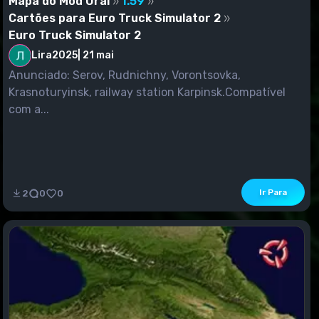
Mapa do Mod Ural
1.59
Cartões para Euro Truck Simulator 2
Euro Truck Simulator 2
Lira2025
|
21 mai
Anunciado: Serov, Rudnichny, Vorontsovka,
Krasnoturyinsk, railway station Karpinsk.Compatível
com a...
Ir Para
2
0
0