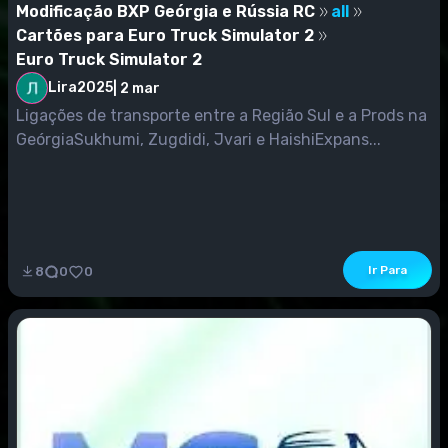
Modificação BXP Geórgia e Rússia RC
all
Cartões para Euro Truck Simulator 2
Euro Truck Simulator 2
Lira2025
|
2 mar
Ligações de transporte entre a Região Sul e a Prods na
GeórgiaSukhumi, Zugdidi, Jvari e HaishiExpans...
Ir Para
8
0
0