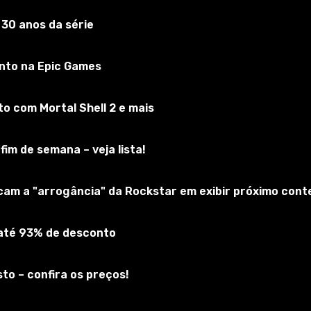
 30 anos da série
 Truck Simulator 2
nto na Epic Games
Inscreva-se no jogo
 com Mortal Shell 2 e mais
fim de semana – veja lista!
icam a "arrogância" da Rockstar em exibir próximo cont
 até 93% de desconto
to – confira os preços!