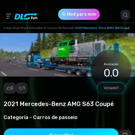
🎯 Mod para mim
Início
-
Euro Truck Simulator 2
-
Carros De Passeio
-
2021 Mercedes-Benz AMG S63 Coupé
Versão do Jogo *
1.49 (a9e1f01ac6538acd2caeaaaa25794098.scs)
Avaliação
Download (49.21 Mb)
0.0
0
1
Votado
1
2021 Mercedes-Benz AMG S63 Coupé
Denunciar
mod
Categoria -
Carros de passeio
Spam
Violação de
direitos