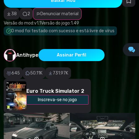
Baixar Mod
autorais
Categoria
incorreta
38
2
Denunciar material
Software
malicioso/vírus
Versão do mod:
v1.1
Versão do jogo:
1.49
Conteúdo não
O mod foi testado com sucesso e está livre de vírus
funcional
Descrição
imprecisa
Outro
Antihype
Assinar Perfil
645
50.11K
731.97K
Euro Truck Simulator 2
Inscreva-se no jogo