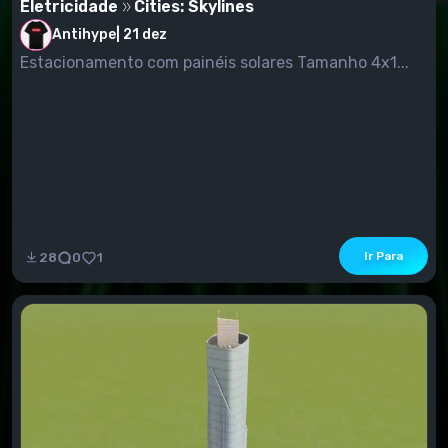
Eletricidade
Cities: Skylines
Antihype
|
21 dez
Estacionamento com painéis solares Tamanho 4x1...
Ir Para
28
0
1