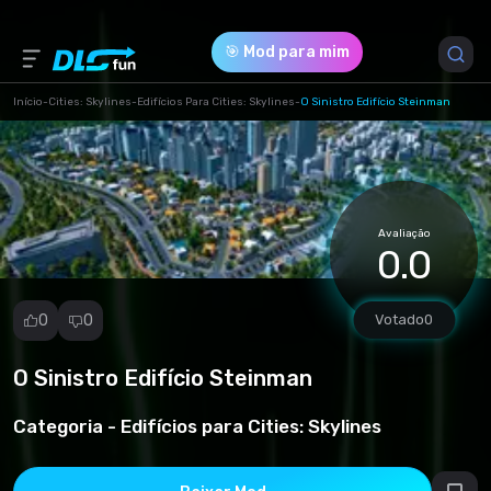
🎯 Mod para mim
Início
-
Cities: Skylines
-
Edifícios Para Cities: Skylines
-
O Sinistro Edifício Steinman
Versão do Jogo *
0 (fdfd193b188dc948a6bf488661f5b583.zip)
Avaliação
Download (1.25 Mb)
0.0
0
0
Votado
0
O Sinistro Edifício Steinman
Denunciar
mod
Categoria -
Edifícios para Cities: Skylines
Spam
Violação de
direitos