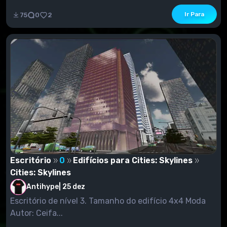
Ir Para
75
0
2
Escritório
0
Edifícios para Cities: Skylines
Cities: Skylines
Antihype
|
25 dez
Escritório de nível 3. Tamanho do edifício 4x4 Moda
Autor: Ceifa...