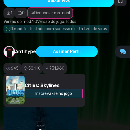
Baixar Mod
autorais
Categoria
incorreta
1
0
Denunciar material
Software
malicioso/vírus
Versão do mod:
1.0
Versão do jogo:
Todos
Conteúdo não
O mod foi testado com sucesso e está livre de vírus
funcional
Descrição
imprecisa
Outro
Antihype
Assinar Perfil
645
50.11K
731.96K
Cities: Skylines
Inscreva-se no jogo