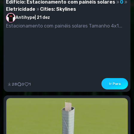
Edifício: Estacionamento com painéis solares
0
Eletricidade
Cities: Skylines
Antihype
|
21 dez
Estacionamento com painéis solares Tamanho 4x1...
Ir Para
28
0
1