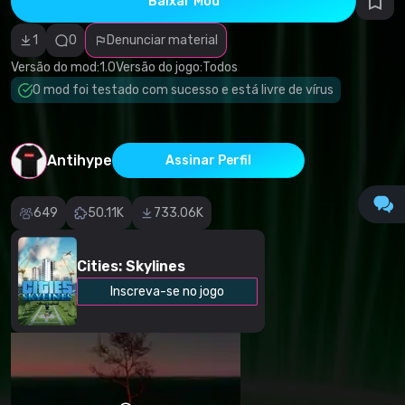
Baixar Mod
autorais
Categoria
incorreta
1
0
Denunciar material
Software
malicioso/vírus
Versão do mod:
1.0
Versão do jogo:
Todos
Conteúdo não
O mod foi testado com sucesso e está livre de vírus
funcional
Descrição
imprecisa
Outro
Antihype
Assinar Perfil
649
50.11K
733.06K
Cities: Skylines
Inscreva-se no jogo