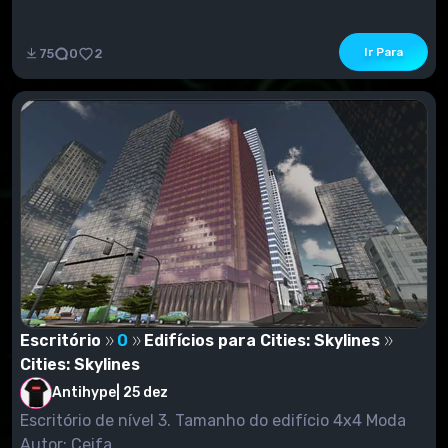
Ir Para
75
0
2
Escritório
0
Edifícios para Cities: Skylines
Cities: Skylines
Antihype
|
25 dez
Escritório de nível 3. Tamanho do edifício 4x4 Moda
Autor: Ceifa...