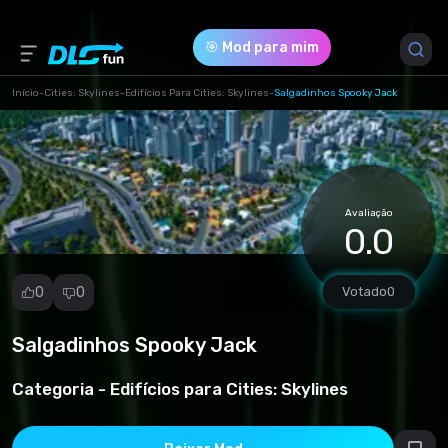
🎯 Mod para mim
Início
-
Cities: Skylines
-
Edifícios Para Cities: Skylines
-
Salgadinhos Spooky Jack
Versão do Jogo *
0 (44e166329421fe47f1c77ffea0469be6.zip)
Avaliação
Download (1.33 Mb)
0.0
0
0
Votado
0
Salgadinhos Spooky Jack
Denunciar
mod
Categoria -
Edifícios para Cities: Skylines
Spam
Violação de
direitos