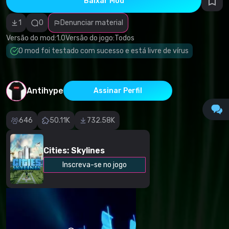
Baixar Mod
autorais
Categoria
incorreta
1
0
Denunciar material
Software
malicioso/vírus
Versão do mod:
1.0
Versão do jogo:
Todos
Conteúdo não
O mod foi testado com sucesso e está livre de vírus
funcional
Descrição
imprecisa
Outro
Antihype
Assinar Perfil
646
50.11K
732.58K
Cities: Skylines
Inscreva-se no jogo