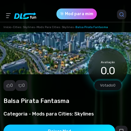
🎯 Mod para mim
Início
-
Cities: Skylines
-
Mods Para Cities: Skylines
-
Balsa Pirata Fantasma
Versão do Jogo *
0 (0bbefe49445fc0fa9b15804e6292ffd7.zip)
Avaliação
Download (1.51 Mb)
0.0
0
0
Votado
0
Balsa Pirata Fantasma
Denunciar
mod
Categoria -
Mods para Cities: Skylines
Spam
Violação de
direitos