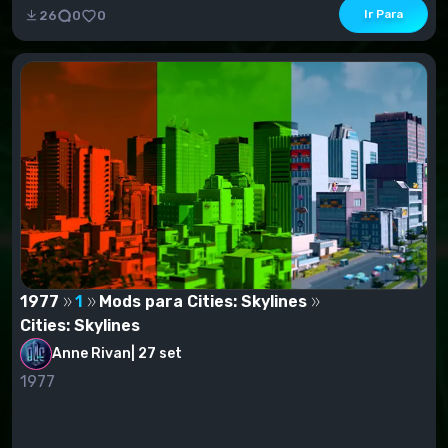
Ir Para
26
0
0
1977
1
Mods para Cities: Skylines
Cities: Skylines
Anne Rivan
|
27 set
1977