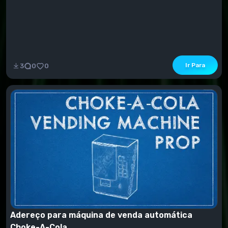
Ir Para
3
0
0
Adereço para máquina de venda automática
Choke-A-Cola