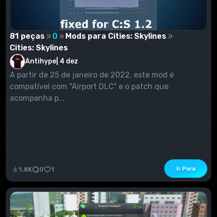
81 peças
0
Mods para Cities: Skylines
Cities: Skylines
Antihype
|
4 dez
A partir de 25 de janeiro de 2022, este mod é
compatível com "Airport DLC" e o patch que
acompanha p...
Ir Para
1.8K
0
1