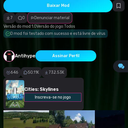
direitos
Baixar Mod
autorais
Categoria
incorreta
7
0
Denunciar material
Software
malicioso/vírus
Versão do mod:
1.0
Versão do jogo:
Todos
Conteúdo não
O mod foi testado com sucesso e está livre de vírus
funcional
Descrição
imprecisa
Outro
Antihype
Assinar Perfil
646
50.11K
732.53K
Cities: Skylines
Inscreva-se no jogo