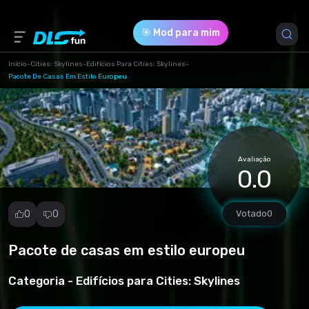
🎯 Mod para mim
Início
-
Cities: Skylines
-
Edifícios Para Cities: Skylines
-
Pacote De Casas Em Estilo Europeu
Versão do Jogo *
0 (4e5f9227c648e5e769aac75e860f335d.zip)
Download (21.54 Mb)
Avaliação
0.0
0
0
Votado
0
Pacote de casas em estilo europeu
Denunciar
mod
Categoria -
Edifícios para Cities: Skylines
Spam
Violação de