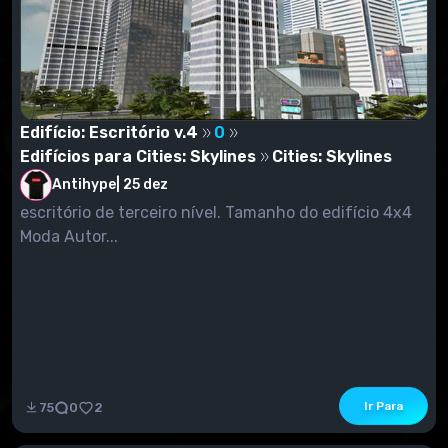
Edifício: Escritório v.4
0
Edifícios para Cities: Skylines
Cities: Skylines
Antihype
|
25 dez
escritório de terceiro nível. Tamanho do edifício 4x4
Moda Autor...
Ir Para
75
0
2