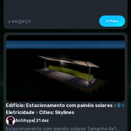
Ir Para
44
0
1
Edifício: Estacionamento com painéis solares
0
Eletricidade
Cities: Skylines
Antihype
|
21 dez
Estacionamento com painéis solares Tamanho 4x1...