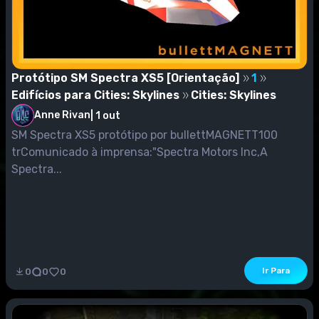
Protótipo SM Spectra XS5 [Orientação]
1
Edifícios para Cities: Skylines
Cities: Skylines
Anne Rivan
|
1 out
SM Spectra XS5 protótipo por bullettMAGNETT100
trComunicado à imprensa:"Spectra Motors Inc,A
Spectra...
Ir Para
0
0
0