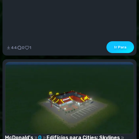
Ir Para
44
0
1
McDonald's
0
Edifícios para Cities: Skylines