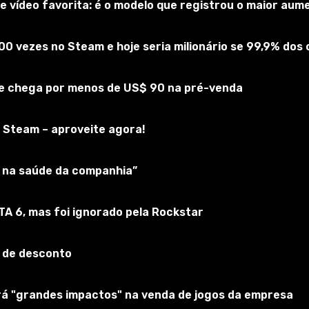
 vídeo favorita: é o modelo que registrou o maior au
00 vezes no Steam e hoje seria milionário se 99,9% do
 e chega por menos de US$ 90 na pré-venda
 Steam – aproveite agora!
ar na saúde da companhia”
, Itália.
r de sua idade, ainda é o maior anfiteatro do mundo.
GTA 6, mas foi ignorado pela Rockstar
ram conhecidos como dinastia flaviana, e o anfiteatro era 
 de desconto
remotos e ladrões de pedra (devido à migalha de pedra), el
erá "grandes impactos" na venda de jogos da empresa