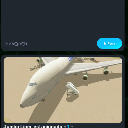
Ir Para
28
0
1
Jumbo Liner estacionado
1