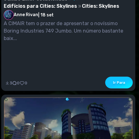
Edifícios para Cities: Skylines
Cities: Skylines
Anne Rivan
|
18 set
A CIMAIR tem o prazer de apresentar o novíssimo
Boring Industries 749 Jumbo. Um número bastante
baix...
Ir Para
3
0
0