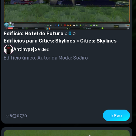
Edifício: Hotel do Futuro
0
Edifícios para Cities: Skylines
Cities: Skylines
Antihype
|
29 dez
Edifício único. Autor da Moda: SoJiro
Ir Para
8
0
0