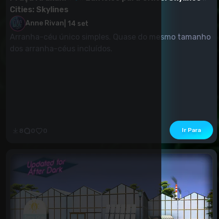
Cities: Skylines
Anne Rivan
|
14 set
Arranha-céu único simples. Quase do mesmo tamanho
dos arranha-céus incluídos.
Ir Para
8
0
0