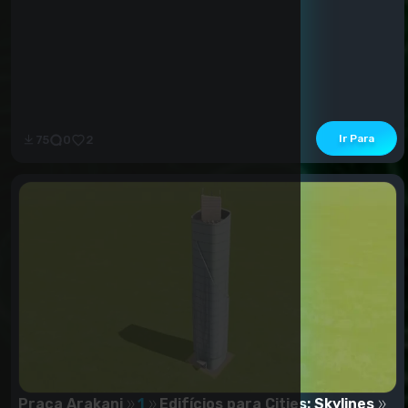
Ir Para
75
0
2
Praça Arakani
1
Edifícios para Cities: Skylines