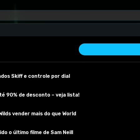
os Skiff e controle por dial
é 90% de desconto – veja lista!
ilds vender mais do que World
 material
Versão do mod:
1.0
Versão do jogo:
Todos
O mod foi testad
do o último filme de Sam Neill