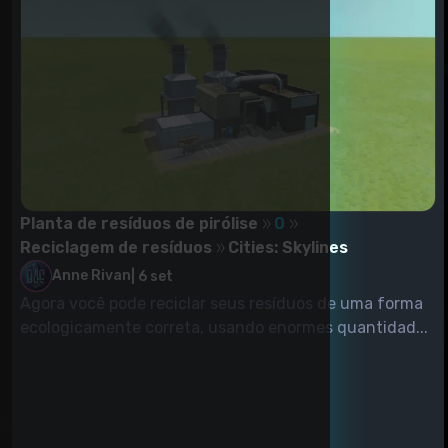
Planta de resíduos de pirólise
0
Reciclagem de resíduos
Cities: Skylines
Anne Rivan
|
6 set
Agora você pode reciclar seus resíduos de uma forma
ecologicamente correta, usando enormes quantidad...