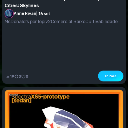
Cities: Skylines
Anne Rivan
|
16 set
McDonald's por lopiv2Comercial BaixoCultivabilidade
Ir Para
19
0
0