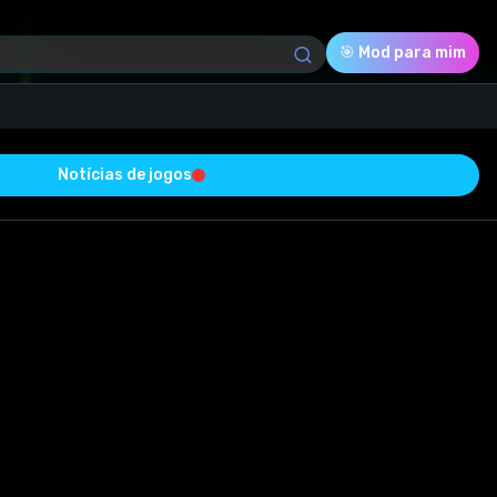
🎯 Mod para mim
Notícias de jogos
Download (49.43 Mb)
Avaliação
0.0
Votado
0
0
0
o com sucesso e está livre de vírus