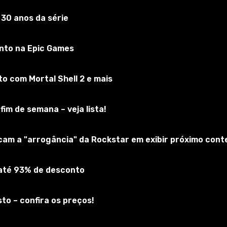
 30 anos da série
s: Skylines
nto na Epic Games
Inscreva-se no jogo
 com Mortal Shell 2 e mais
fim de semana – veja lista!
icam a "arrogância" da Rockstar em exibir próximo cont
 até 93% de desconto
to – confira os preços!