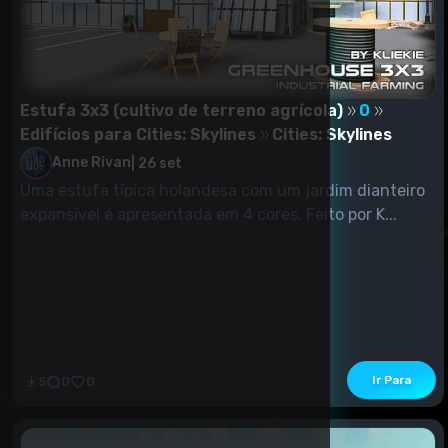
Estufa 3x3 (cultivo de terreno agrícola)
0
Edifícios para Cities: Skylines
Cities: Skylines
Anne Rivan
|
26 set
Uma estufa típica holandesa com um jardim dianteiro
expansível é apresentada em 4 cores. Feito por K...
Ir Para
5
0
0