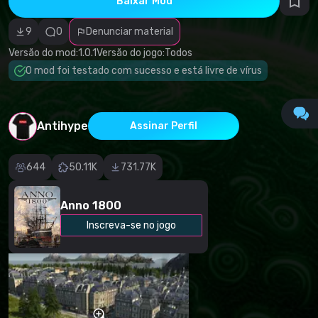
Baixar Mod
autorais
Categoria
incorreta
9
0
Denunciar material
Software
malicioso/vírus
Versão do mod:
1.0.1
Versão do jogo:
Todos
Conteúdo não
O mod foi testado com sucesso e está livre de vírus
funcional
Descrição
imprecisa
Outro
Antihype
Assinar Perfil
644
50.11K
731.77K
Anno 1800
Inscreva-se no jogo