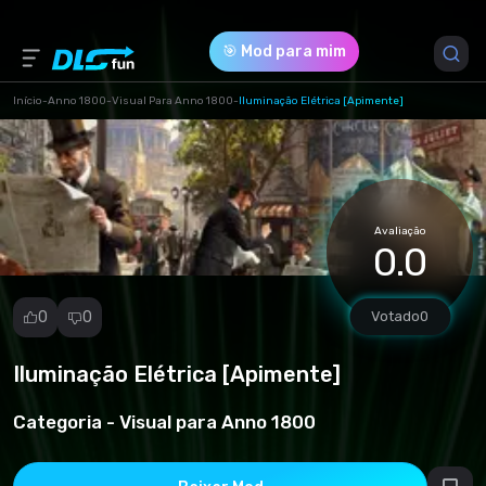
🎯 Mod para mim
Início
-
Anno 1800
-
Visual Para Anno 1800
-
Iluminação Elétrica [Apimente]
Versão do Jogo *
0 (81d1948560dbecf7ba94da441cd4dd38.zip)
Avaliação
Download (4.86 Kb)
0.0
0
0
Votado
0
Iluminação Elétrica [Apimente]
Denunciar
mod
Categoria -
Visual para Anno 1800
Spam
Violação de
direitos