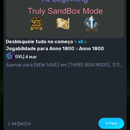
Desbloqueie tudo no começo
all
Jogabilidade para Anno 1800
Anno 1800
GVL
|
4 mar
Apenas para [NEW SAVE] em [THREE BOX MODE]. 1) D...
Ir Para
34
0
0