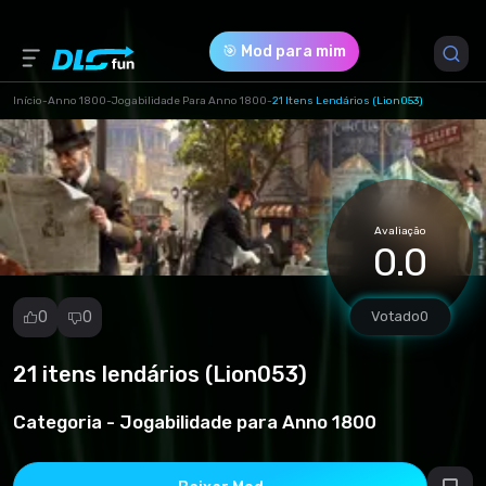
🎯 Mod para mim
Início
-
Anno 1800
-
Jogabilidade Para Anno 1800
-
21 Itens Lendários (Lion053)
Versão do Jogo *
0 (e1857a5cebf7006d888636c95587df95.zip)
Avaliação
Download (1.23 Mb)
0.0
0
0
Votado
0
21 itens lendários (Lion053)
Denunciar
mod
Categoria -
Jogabilidade para Anno 1800
Spam
Violação de
direitos