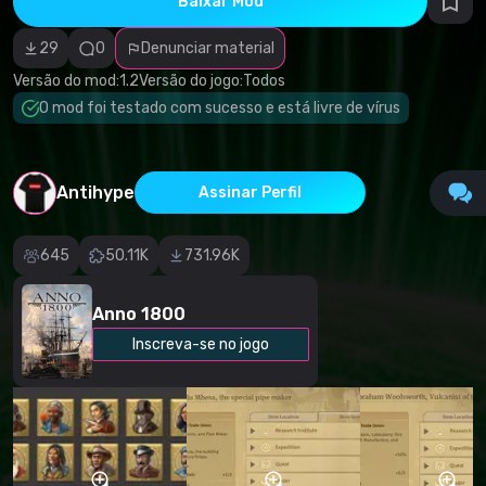
Baixar Mod
autorais
Categoria
incorreta
29
0
Denunciar material
Software
malicioso/vírus
Versão do mod:
1.2
Versão do jogo:
Todos
Conteúdo não
O mod foi testado com sucesso e está livre de vírus
funcional
Descrição
imprecisa
Outro
Antihype
Assinar Perfil
645
50.11K
731.96K
Anno 1800
Inscreva-se no jogo