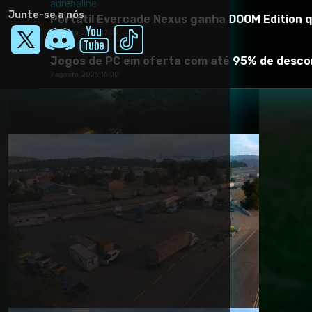
adrenaline
Junte-se a nós
Portátil Evercade Nexus ganha DOOM Edition 
7 agosto, 2026, 17:02
adrenaline
Jogos de PC em oferta com até 95% de desc
7 agosto, 2026, 16:00