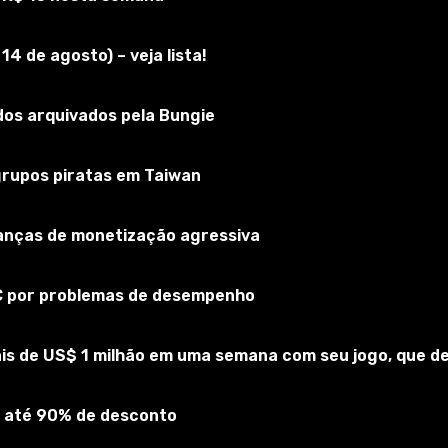
4 de agosto) – veja lista!
os arquivados pela Bungie
 grupos piratas em Taiwan
rianças de monetização agressiva
 de abastecimento de combustível e os pequenos parques 
PC por problemas de desempenho
is de US$ 1 milhão em uma semana com seu jogo, que 
 até 90% de desconto