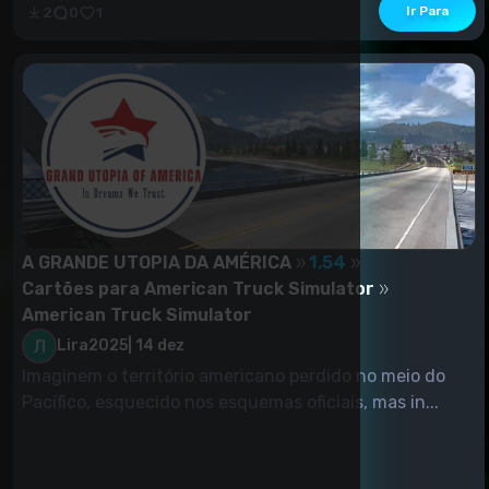
Ir Para
2
0
1
A GRANDE UTOPIA DA AMÉRICA
1.54
Cartões para American Truck Simulator
American Truck Simulator
Lira2025
|
14 dez
Imaginem o território americano perdido no meio do
Pacífico, esquecido nos esquemas oficiais, mas in...