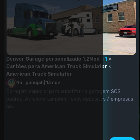
Denver Garage personalizado 1.2Mod
1
Cartões para American Truck Simulator
American Truck Simulator
Na_pohujah
|
13 nov
Garagem especial para substituir a garagem SCS
padrão. Adicione também novos depósitos / empresas
pa...