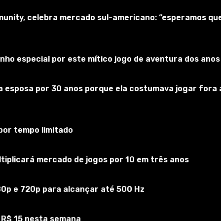
munity, celebra mercado sul-americano: “esperamos qu
merican Truck Simulator
Inscreva-se no jogo
ho especial por este mítico jogo de aventura dos anos
sposa por 30 anos porque ela costumava jogar fora as 
or tempo limitado
iplicará mercado de jogos por 10 em três anos
80p e 720p para alcançar até 500 Hz
 R$ 15 nesta semana