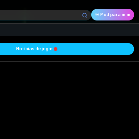
🎯 Mod para mim
Notícias de jogos
Download (79.69 Mb)
Avaliação
0.0
Votado
0
0
0
com sucesso e está livre de vírus