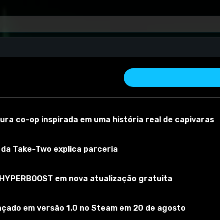
tops - Montana
ra co-op inspirada em uma história real de capivaras
O da Take-Two explica parceria
a HYPERBOOST em nova atualização gratuita
 material
Versão do mod:
1.1
Versão do jogo:
1.48
O mod foi testado 
ançado em versão 1.0 no Steam em 20 de agosto