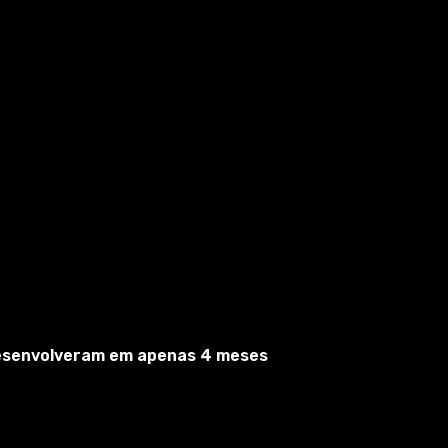
de estacionamento não são afetados.
desenvolveram em apenas 4 meses