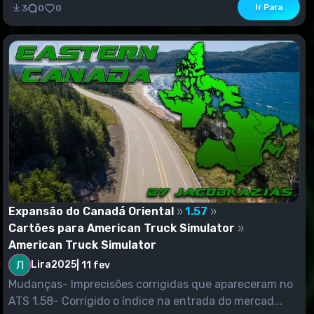
Ir Para
3
0
0
Expansão do Canadá Oriental
1.57
Cartões para American Truck Simulator
American Truck Simulator
Lira2025
|
11 fev
Mudanças- Imprecisões corrigidas que apareceram no
ATS 1.58- Corrigido o índice na entrada do mercad...