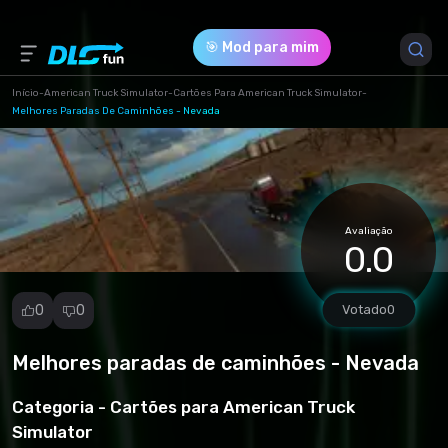
🎯 Mod para mim
Início
-
American Truck Simulator
-
Cartões Para American Truck Simulator
-
Melhores Paradas De Caminhões - Nevada
Versão do Jogo *
1.48 (3d2c1521effbffd660d6f65516b1a83b.scs)
Download (14.96 Mb)
Avaliação
0.0
0
0
Votado
0
Melhores paradas de caminhões - Nevada
Denunciar
mod
Categoria -
Cartões para American Truck
Spam
Simulator
Violação de