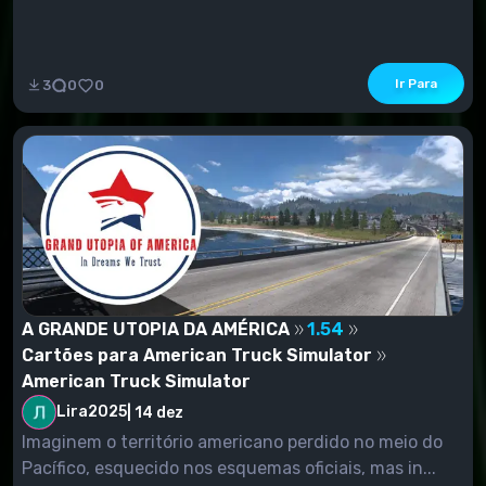
Ir Para
3
0
0
A GRANDE UTOPIA DA AMÉRICA
1.54
Cartões para American Truck Simulator
American Truck Simulator
Lira2025
|
14 dez
Imaginem o território americano perdido no meio do
Pacífico, esquecido nos esquemas oficiais, mas in...