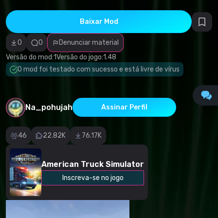
direitos
autorais
Categoria
Baixar Mod
incorreta
Software
0
0
Denunciar material
malicioso/vírus
Conteúdo não
Versão do mod:
1
Versão do jogo:
1.48
funcional
Descrição
O mod foi testado com sucesso e está livre de vírus
imprecisa
Outro
Na_pohujah
Assinar Perfil
46
22.82K
76.17K
American Truck Simulator
Inscreva-se no jogo