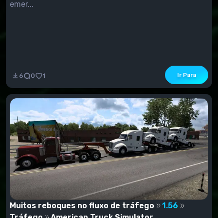
emer...
Ir Para
6
0
1
Muitos reboques no fluxo de tráfego
1.56
Tráfego
American Truck Simulator