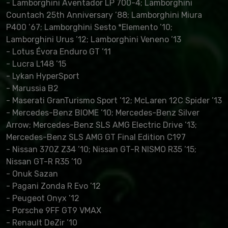
- Lamborghini Aventador LP 700-4; Lamborghini
Countach 25th Anniversary ’88; Lamborghini Miura
P400 ’67; Lamborghini Sesto *Elemento ’10;
Lamborghini Urus ’12; Lamborghini Veneno ’13
- Lotus Évora Enduro GT ’11
- Lucra L148 ’15
- Lykan HyperSport
- Marussia B2
- Maserati GranTurismo Sport ’12; McLaren 12C Spider ’13
- Mercedes-Benz BIOME ’10; Mercedes-Benz Silver
Arrow; Mercedes-Benz SLS AMG Electric Drive ’13;
Mercedes-Benz SLS AMG GT Final Edition C197
- Nissan 370Z Z34 ’10; Nissan GT-R NISMO R35 ’15;
Nissan GT-R R35 ’10
- Onuk Sazan
- Pagani Zonda R Evo ’12
- Peugeot Onyx ’12
- Porsche 9FF GT9 VMAX
- Renault DeZir ’10