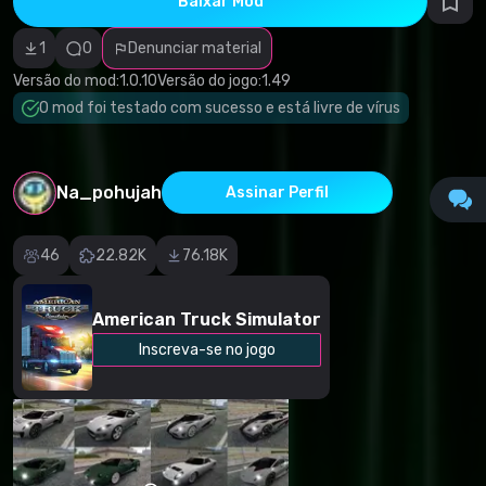
Baixar Mod
autorais
Categoria
incorreta
1
0
Denunciar material
Software
malicioso/vírus
Versão do mod:
1.0.10
Versão do jogo:
1.49
Conteúdo não
O mod foi testado com sucesso e está livre de vírus
funcional
Descrição
imprecisa
Outro
Na_pohujah
Assinar Perfil
46
22.82K
76.18K
American Truck Simulator
Inscreva-se no jogo