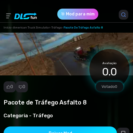
🎯 Mod para mim
Início
-
American Truck Simulator
-
Tráfego
-
Pacote De Tráfego Asfalto 8
Versão do Jogo *
1.49 (289e4845d1ca1bf5cc0d2e4aa448ddd5.scs)
Avaliação
Download (197.14 Mb)
0.0
0
0
Votado
0
Pacote de Tráfego Asfalto 8
Denunciar
mod
Categoria -
Tráfego
Spam
Violação de
direitos