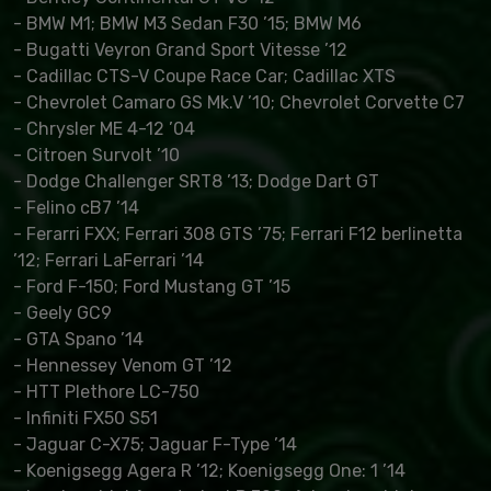
- BMW M1; BMW M3 Sedan F30 ’15; BMW M6
- Bugatti Veyron Grand Sport Vitesse ’12
- Cadillac CTS-V Coupe Race Car; Cadillac XTS
- Chevrolet Camaro GS Mk.V ’10; Chevrolet Corvette C7
- Chrysler ME 4-12 ’04
- Citroen Survolt ’10
- Dodge Challenger SRT8 ’13; Dodge Dart GT
- Felino cB7 ’14
- Ferarri FXX; Ferrari 308 GTS ’75; Ferrari F12 berlinetta
’12; Ferrari LaFerrari ’14
- Ford F-150; Ford Mustang GT ’15
- Geely GC9
- GTA Spano ’14
- Hennessey Venom GT ’12
- HTT Plethore LC-750
- Infiniti FX50 S51
- Jaguar C-X75; Jaguar F-Type ’14
- Koenigsegg Agera R ’12; Koenigsegg One: 1 ’14