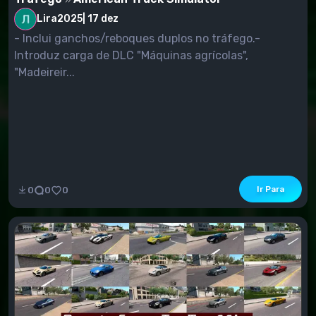
Lira2025
|
17 dez
- Inclui ganchos/reboques duplos no tráfego.-
Introduz carga de DLC "Máquinas agrícolas",
"Madeireir...
Ir Para
0
0
0