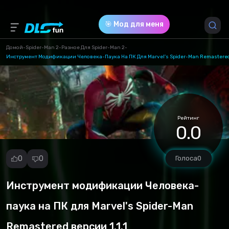
🎯 Мод для меня
Домой
-
Spider-Man 2
-
Разное Для Spider-Man 2
-
Инструмент Модификации Человека-Паука На ПК Для Marvel's Spider-Man Remastered 
Версия игры *
all (SpiderManPCTool v1.1.1-51-v1-1-1-1660951619.zip)
Download (12.96 Mb)
Рейтинг
0.0
0
0
Голоса
0
Инструмент модификации Человека-
Репорт
мод
паука на ПК для Marvel's Spider-Man
Спам
Remastered версии 1.1.1
Нарушение