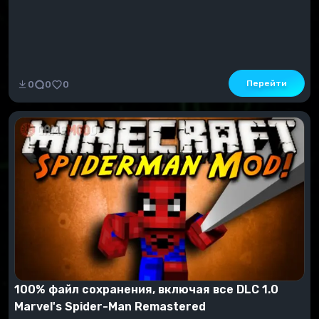
Перейти
0
0
0
100% файл сохранения, включая все DLC 1.0
Marvel's Spider-Man Remastered