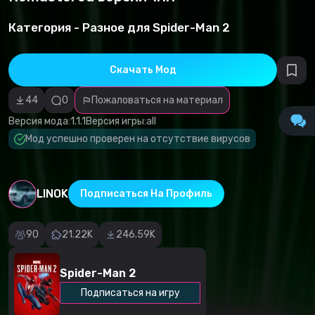
авторских
прав
Категория -
Разное для Spider-Man 2
Неверная
категория
Вредоносные
программы/
Скачать Мод
вирусы
Не
работающий
44
0
Пожаловаться на материал
контент
Некорректное
Версия мода:
1.1.1
Версия игры:
all
описание
Mод успешно проверен на отсутствие вирусов
Другое
LINOK
Подписаться На Профиль
90
21.22K
246.59K
Spider-Man 2
Подписаться на игру