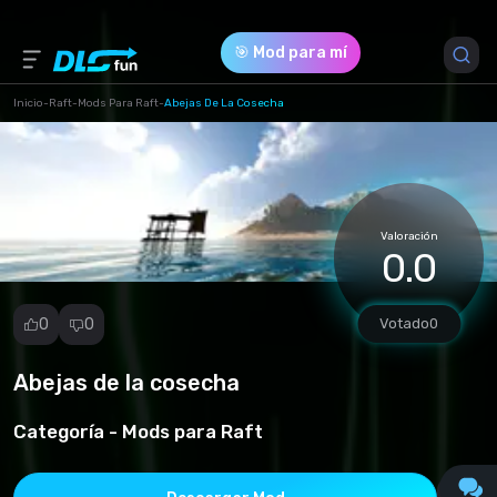
🎯 Mod para mí
Inicio
-
Raft
-
Mods Para Raft
-
Abejas De La Cosecha
Versión del Juego *
all ([pfm]Harvest_Bees[v1.0 for v1.09].rmod)
Valoración
Download (547.11 Kb)
0.0
0
0
Votado
0
Abejas de la cosecha
Reportar
mod
Categoría -
Mods para Raft
Spam
Infracción de
derechos de