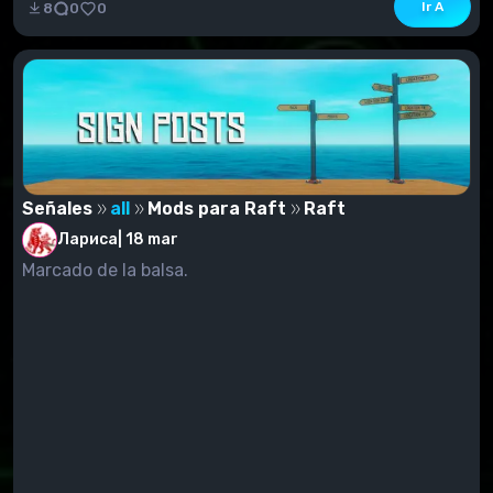
Ir A
8
0
0
Señales
all
Mods para Raft
Raft
Лариса
|
18 mar
Marcado de la balsa.