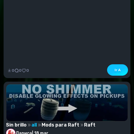
Ir A
0
0
0
Sin brillo
all
Mods para Raft
Raft
Лариса
|
18 mar