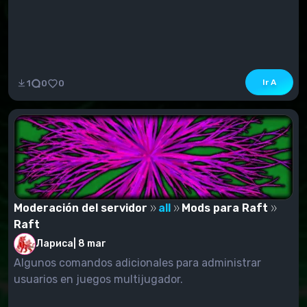
Ir A
1
0
0
Moderación del servidor
all
Mods para Raft
Raft
Лариса
|
8 mar
Algunos comandos adicionales para administrar
usuarios en juegos multijugador.