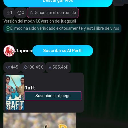
Descargar Mod
autor
Categoría
incorrecta
1
0
Denunciar el contenido
Software
malicioso/virus
Versión del mod:
v1.0
Versión del juego:
all
Contenido que
El mod ha sido verificado exitosamente y está libre de virus
no funciona
Descripción
inexacta
Otro
Лариса
Suscribirse Al Perfil
445
108.45K
583.46K
Raft
Suscribirse al juego